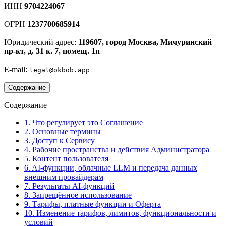
ИНН
9704224067
ОГРН
1237700685914
Юридический адрес:
119607, город Москва, Мичуринский
пр-кт, д. 31 к. 7, помещ. 1п
E-mail:
legal@okbob.app
Содержание
Содержание
1. Что регулирует это Соглашение
2. Основные термины
3. Доступ к Сервису
4. Рабочие пространства и действия Администратора
5. Контент пользователя
6. AI-функции, облачные LLM и передача данных
внешним провайдерам
7. Результаты AI-функций
8. Запрещённое использование
9. Тарифы, платные функции и Оферта
10. Изменение тарифов, лимитов, функциональности и
условий