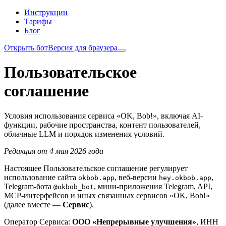
Инструкции
Тарифы
Блог
Открыть бот
Версия для браузера
Пользовательское
соглашение
Условия использования сервиса «OK, Bob!», включая AI-
функции, рабочие пространства, контент пользователей,
облачные LLM и порядок изменения условий.
Редакция от 4 мая 2026 года
Настоящее Пользовательское соглашение регулирует
использование сайта
, веб-версии
,
okbob.app
hey.okbob.app
Telegram-бота
, мини-приложения Telegram, API,
@okbob_bot
MCP-интерфейсов и иных связанных сервисов «OK, Bob!»
(далее вместе —
Сервис
).
Оператор Сервиса:
ООО «Непрерывные улучшения»
, ИНН