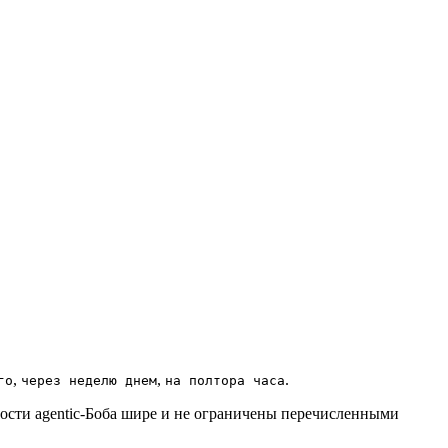
,
,
.
го
через неделю днем
на полтора часа
ности agentic-Боба шире и не ограничены перечисленными