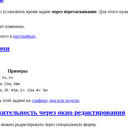
ие
о установить время задаче
через перетаскивание
. Для этого ну
дет изменено.
нного в
настройках
.
ачи
Примеры
,
,
3ч
2ч
,
,
m
15м
30м
,
,
,
m
3h 45m
1ч 15м
4ч 5м
к
этой задачи на
графике дня или недели
.
жительность через окно редактирования
я, можно редактировать через специальную форму.