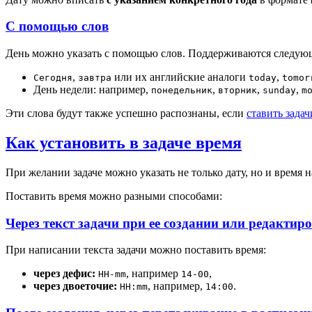
С помощью слов
День можно указать с помощью слов. Поддерживаются следую
,
или их английские аналоги
,
Сегодня
завтра
today
tomor
День недели: например,
,
,
,
понедельник
вторник
sunday
m
Эти слова будут также успешно распознаны, если
ставить зада
Как установить в задаче время
При желании задаче можно указать не только дату, но и время н
Поставить время можно разными способами:
Через текст задачи при ее создании или редактир
При написании текста задачи можно поставить время:
через дефис:
, например
,
HH-mm
14-00
через двоеточие:
, например,
.
HH:mm
14:00