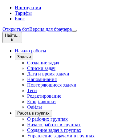
Инструкции
Тарифы
Блог
Открыть бот
Версия для браузера
Найти...
K
Начало работы
Задачи
Создание задач
Списки задач
Дата и время задачи
Напоминания
Повторяющиеся задачи
Теги
Редактирование
Emoji-иконки
Файлы
Работа в группах
О рабочих группах
Начало работы в группах
Создание задач в группах
Управление задачами в группах