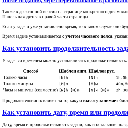
После создания, через перетаскивание в расписан
Также в десктопной версии на странице конкретного дня можн
Панель находится в правой части страницы.
Если у задачи уже установлено время, то в таком случае оно бу
Время задаче устанавливается
с учетом часового пояса
, указа
Как установить продолжительность зад
У задач со временем можно устанавливать продолжительность:
Способ
Шаблон англ.
Шаблон рус.
Только часы
,
[N]h
[N]ч
1h
5h
Только минуты
,
[M]m
[M]м
40m
5
Часы и минуты (совместно)
[N]h [M]m
[N]ч [M]м
2h 30
Продолжительность влияет на то, какую
высоту занимает бло
Как установить дату, время или продол
Дату, время и продолжительность задачи, как и остальные пол