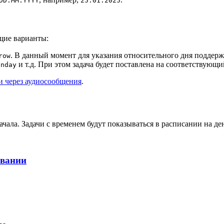
DD.MM.YYYY
25.01.2025
щие варианты:
. В данный момент для указания относительного дня поддержи
row
и т.д. При этом задача будет поставлена на соответствующ
onday
чи через аудиосообщения
.
ачала. Задачи с временем будут показываться в расписании на де
овании