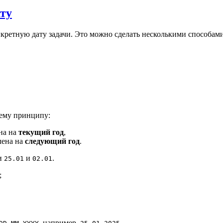
ату
кретную дату задачи. Это можно сделать несколькими способами
щему принципу:
ена на
текущий год
,
лена на
следующий год
.
ми
и
.
25.01
02.01
;
, например,
.