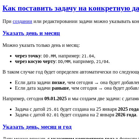
Как поставить задачу на конкретную д
При
создании
или редактировании задачи можно указывать кон
Указать день и месяц
Можно указать только день и месяц:
через точку
:
, например:
,
DD.MM
21.04
через косую черту
:
, например,
.
DD/MM
21/04
В таком случае год будет определен автоматически по следую
Если дата задачи
позже
, чем сегодня → она будет добавл
Если дата задачи
раньше
, чем сегодня → она будет добав
Например, сегодня
09.01.2025
и мы создаем две задачи: с дата
Задача с датой
будет создана на 25 января
2025 года
25.01
Задача с датой
будет создана на 2 января
2026 года
.
02.01
Указать день, месяц и год
Дату можно вписать
с указанием конкретного года
в формате