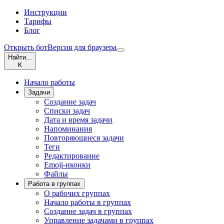
Инструкции
Тарифы
Блог
Открыть бот
Версия для браузера
Найти...
K
Начало работы
Задачи
Создание задач
Списки задач
Дата и время задачи
Напоминания
Повторяющиеся задачи
Теги
Редактирование
Emoji-иконки
Файлы
Работа в группах
О рабочих группах
Начало работы в группах
Создание задач в группах
Управление задачами в группах